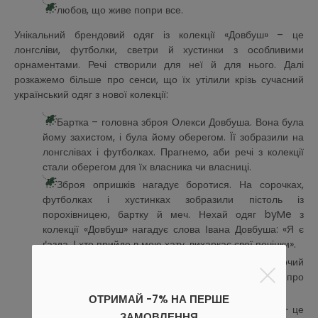
любов, що живе попри все.
Унікальний брендовий одяг із колекції «Довбуш» – це
лонгсліви, футболки, светри й хустинки з особливими
орнаментами. Речі створили для неї й для нього. Далі
розкажемо більше про сенси, що їх утілили крізь сучасний
український одяг з нової колекції:
Бартка – головна зброя Олекси Довбуша. Вона була
йому захистом, і була йому оберегом. Її зобразили на
лонгслівах і футболках. Прагнемо, аби речі з колекції
стали оберегом для їх власника чи власниці.
Зброя опришків нагадує боротися. На сорочках,
футболках і хустинках зобразили пістоль із
порохівницею, бартку й меч. Нехай одяг byMe з
колекції «Довбуш» нагадує слова Івана Довбуша: «Я є
ґазда. І хто прийде в мою хату, вихаркає свої печінки».
Потужними цитати з фільму прикрасили жіночий
лонгслів. Одягай його, аби розповісти світові про
важливе.
ОТРИМАЙ -7% НА ПЕРШЕ
На речах з колекції також знайдеш символ «ꙋ» – це
ЗАМОВЛЕННЯ