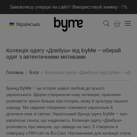
Замовляєш уперше на сайті? Використовуй знижку -7%
Українська
Колекція одягу «Довбуш» від byMe – обирай
одяг з автентичними мотивами
Головна
Блог
Колекція одягу «Довбуш» від byMe – обир
Бренд byMe – це історія щирої любові до всього
українського. Щораз створюючи нову колекцію, прагнемо
розповісти трохи більше про історію, мову й культуру нашого
народу. Ми свідомо обираємо пізнавати українське й
ділитися ним зі світом. Український бренд одягу byMe – про
українські сенси, що надихають. Колекція одягу «Довбуш»
розповість про минуле, що завжди на часі. Її створили в
співпраці з Film.ua та Всі.Свої. Натхненням для колекції стала