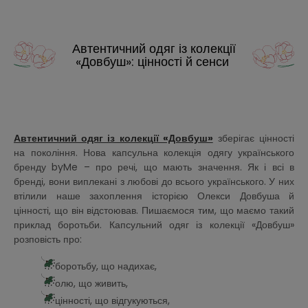
Автентичний одяг із колекції
«Довбуш»: цінності й сенси
Автентичний одяг із колекції «Довбуш»
зберігає цінності
на покоління. Нова капсульна колекція одягу українського
бренду byMe – про речі, що мають значення. Як і всі в
бренді, вони виплекані з любові до всього українського. У них
втілили наше захоплення історією Олекси Довбуша й
цінності, що він відстоював. Пишаємося тим, що маємо такий
приклад боротьби. Капсульний одяг із колекції «Довбуш»
розповість про:
боротьбу, що надихає,
олю, що живить,
цінності, що відгукуються,