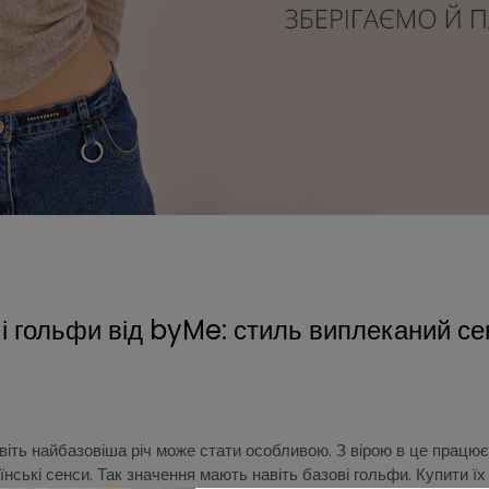
і гольфи від byMe: стиль виплеканий с
авіть найбазовіша річ може стати особливою. З вірою в це прац
їнські сенси. Так значення мають навіть базові гольфи. Купити ї