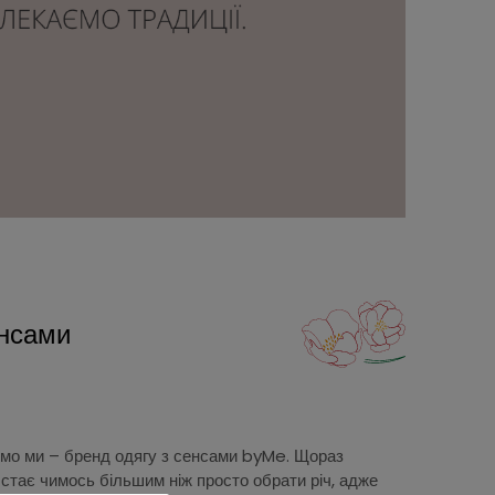
енсами
юємо ми – бренд одягу з сенсами byMe. Щораз
х стає чимось більшим ніж просто обрати річ, адже