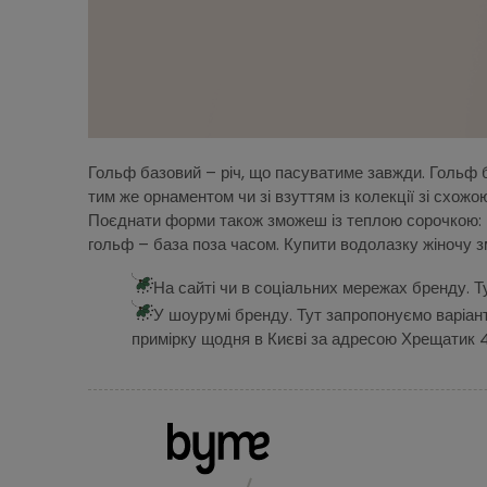
Гольф базовий – річ, що пасуватиме завжди. Гольф ба
тим же орнаментом чи зі взуттям із колекції зі схож
Поєднати форми також зможеш із теплою сорочкою: на
гольф – база поза часом. Купити водолазку жіночу 
На сайті чи в соціальних мережах бренду. Т
У шоурумі бренду. Тут запропонуємо варіан
примірку щодня в Києві за адресою Хрещатик 