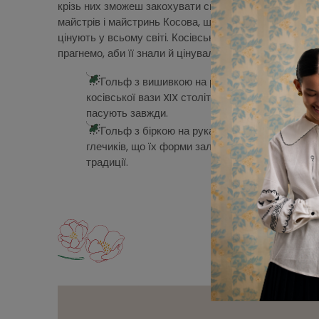
крізь них зможеш закохувати світ в українське. Цієї 
майстрів і майстринь Косова, що на Івано-Франківщи
цінують у всьому світі. Косівська мальована керамік
прагнемо, аби її знали й цінували в Україні.
Гольф з вишивкою на рукаві. Молочний і сір
косівської вази XIX століття. Квіти чорного к
пасують завжди.
Гольф з біркою на рукаві. Теплий гольф ств
глечиків, що їх форми залишили на речах із ко
традиції.