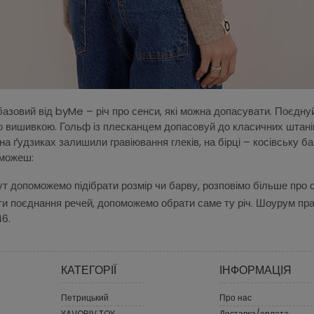
зовий від byMe – річ про сенси, які можна допасувати. Поєднуй 
ою вишивкою. Гольф із плесканцем допасовуй до класичних штанів 
 ґудзиках залишили гравіювання глеків, на бірці – косівську ба
зможеш:
ут допоможемо підібрати розмір чи барву, розповімо більше про с
ти поєднання речей, допоможемо обрати саме ту річ. Шоурум пра
46.
КАТЕГОРІЇ
ІНФОРМАЦІЯ
Петрицький
Про нас
YAVORIV TOY
Доставка/оплата