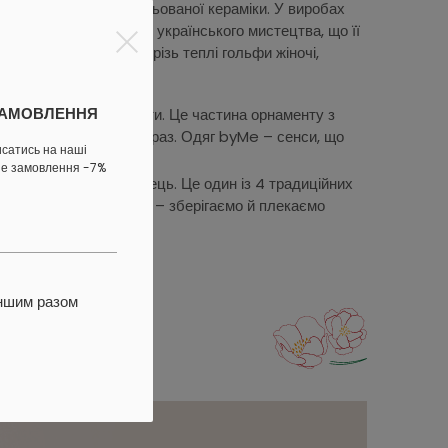
 сенсами косівської мальованої кераміки. У виробах
ворюють самобутність українського мистецтва, що її
лячи з її історією крізь теплі гольфи жіночі,
ЗАМОВЛЕННЯ
 На рукаві вишили квіти. Це частина орнаменту з
и гольфом будь-який образ. Одяг byMe – сенси, що
исатись на наші
ше замовлення -7%
ій косівський плесканець. Це один із 4 традиційних
ем і куманцем. TM byMe – зберігаємо й плекаємо
іншим разом