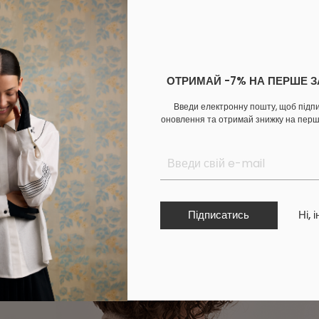
зими створили теплі водолазки в колекції «Глек». У ній ділимося
ні, збережено історію й побут Гуцульщини. Розписи кераміки відт
а є частиною нематеріальної культурної спадщини ЮНЕСКО. Знайом
ОТРИМАЙ -7% НА ПЕРШЕ 
ий гольф створили класичного крою, проте з незвичною деталлю.
ольору, тож пасуватимуть до усіх речей, а отже зможеш доповнит
Введи електронну пошту, щоб підп
оновлення та отримай знижку на пер
орили бежевого кольору, а на рукаві залишили бірку. Вишили на н
лекції. Окрім плесканця, обирай речі з дзбаном, банькою, калач
Підписатись
Ні, 
Гольф базовий: з чим поєднувати?