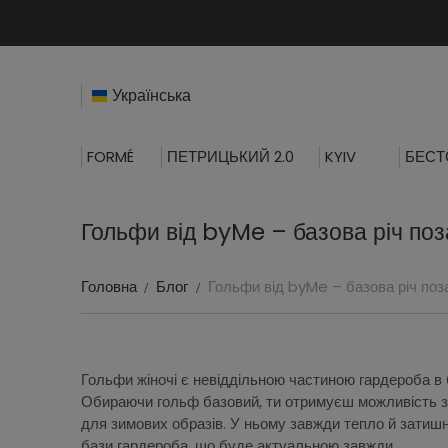
Українська
FORMÉ
ПЕТРИЦЬКИЙ 2.0
KYIV
БЕСТ
Гольфи від byMe – базова річ по
Головна
Блог
Гольфи від byMe – базова річ поз
Гольфи жіночі є невіддільною частиною гардероба в 
Обираючи гольф базовий, ти отримуєш можливість з
для зимових образів. У ньому завжди тепло й затишн
бази гардероба, що буде актуальною завжди.