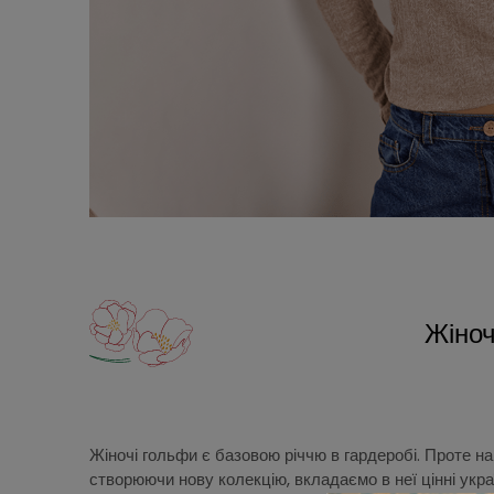
Жіноч
Жіночі гольфи є базовою річчю в гардеробі. Проте н
створюючи нову колекцію, вкладаємо в неї цінні укра