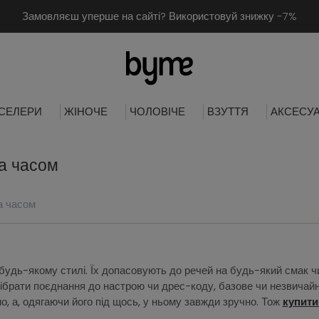
Замовляєш уперше на сайті? Використовуй знижку -7%
СЕЛЕРИ
ЖІНОЧЕ
ЧОЛОВІЧЕ
ВЗУТТЯ
АКСЕСУ
за часом
а часом
будь-якому стилі. Їх допасовують до речей на будь-який смак чи
ібрати поєднання до настрою чи дрес-коду, базове чи незвичай
о, а, одягаючи його під щось, у ньому завжди зручно. Тож
купити