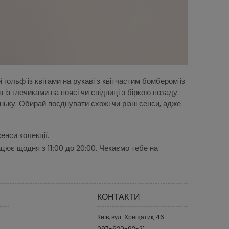
гольф із квітами на рукаві з квітчастим бомбером із
із глечиками на поясі чи спідниці з біркою позаду.
ньку. Обирай поєднувати схожі чи різні сенси, адже
енси колекції.
цює щодня з 11:00 до 20:00. Чекаємо тебе на
КОНТАКТИ
Київ, вул. Хрещатик, 46
097-620-92-21