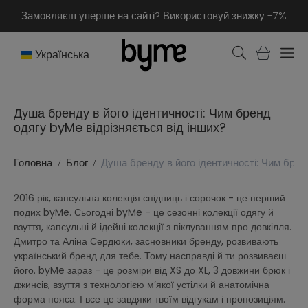
Замовляєш уперше на сайті? Використовуй знижку -7%
Українська
Душа бренду в його ідентичності: Чим бренд
одягу byMe відрізняється від інших?
Головна
Блог
Душа бренду в його ідентичності: Чим брен
2016 рік, капсульна колекція спідниць і сорочок - це перший
подих byMe. Сьогодні byMe - це сезонні колекції одягу й
взуття, капсульні й ідейні колекції з піклуванням про довкілля.
Дмитро та Аліна Сердюки, засновники бренду, розвивають
український бренд для тебе. Тому насправді й ти розвиваєш
його. byMe зараз - це розміри від XS до XL, 3 довжини брюк і
джинсів, взуття з технологією м’якої устілки й анатомічна
форма пояса. І все це завдяки твоїм відгукам і пропозиціям.