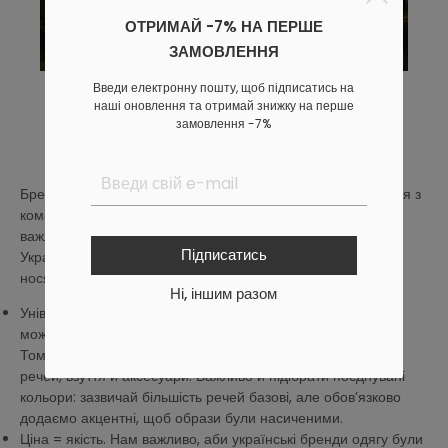
ОТРИМАЙ -7% НА ПЕРШЕ
ЗАМОВЛЕННЯ
Введи електронну пошту, щоб підписатись на
наші оновлення та отримай знижку на перше
замовлення -7%
Ділимося найціннішим!
Бренд одягу - це не лише робота з тканинами, спілкування з
командою й продаж речей. Найперше це ті, для кого
важливий бренд: засновники, працівники й клієнти.
Підписатись
Український бренд одягу - це люди, які його створюють і
носять. Тому ми дбаємо про тебе і світ:
Ні, іншим разом
Універсальні колекції. Створюємо колекції так, щоб речі
можна було легко поєднувати між собою в цілісні образи.
Тому намагаємося в кожну колекцію додавати різні типи
речей, взуття й аксесуари. Важливо й підібрати поєднувані
кольори: зазвичай більшість речей базові, але обов’язково
додаємо акцентні, щоб образи були насиченими.
Ціна = якість. Нам важливо, аби українські бренди одягу були