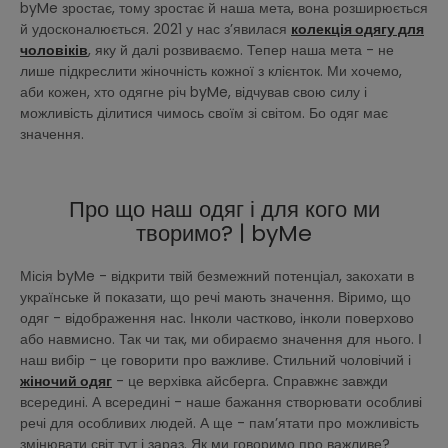
byMe зростає, тому зростає й наша мета, вона розширюється
й удосконалюється. 2021 у нас з’явилася
колекція одягу для
чоловіків
, яку й далі розвиваємо. Тепер наша мета - не
лише підкреслити жіночність кожної з клієнток. Ми хочемо,
аби кожен, хто одягне річ byMe, відчував свою силу і
можливість ділитися чимось своїм зі світом. Бо одяг має
значення.
Про що наш одяг і для кого ми
творимо? | byMe
Місія byMe - відкрити твій безмежний потенціал, закохати в
українське й показати, що речі мають значення. Віримо, що
одяг - відображення нас. Інколи частково, інколи поверхово
або навмисно. Так чи так, ми обираємо значення для нього. І
наш вибір - це говорити про важливе. Стильний чоловічий і
жіночий одяг
- це верхівка айсберга. Справжнє завжди
всередині. А всередині - наше бажання створювати особливі
речі для особливих людей. А ще - пам’ятати про можливість
змінювати світ тут і зараз. Як ми говоримо про важливе?