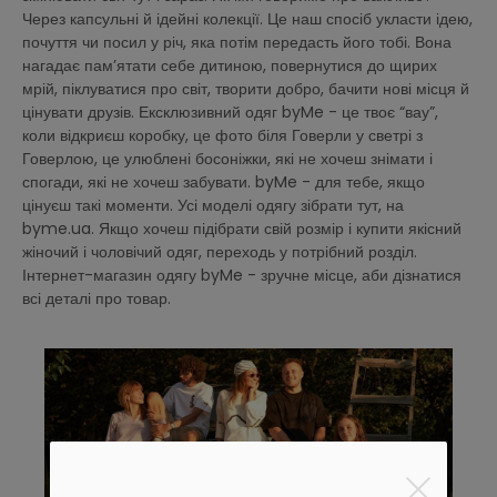
Через капсульні й ідейні колекції. Це наш спосіб укласти ідею,
почуття чи посил у річ, яка потім передасть його тобі. Вона
нагадає пам’ятати себе дитиною, повернутися до щирих
мрій, піклуватися про світ, творити добро, бачити нові місця й
цінувати друзів. Ексклюзивний одяг byMe - це твоє “вау”,
коли відкриєш коробку, це фото біля Говерли у светрі з
Говерлою, це улюблені босоніжки, які не хочеш знімати і
спогади, які не хочеш забувати. byMe - для тебе, якщо
цінуєш такі моменти. Усі моделі одягу зібрати тут, на
byme.ua. Якщо хочеш підібрати свій розмір і купити якісний
жіночий і чоловічий одяг, переходь у потрібний розділ.
Інтернет-магазин одягу byMe - зручне місце, аби дізнатися
всі деталі про товар.