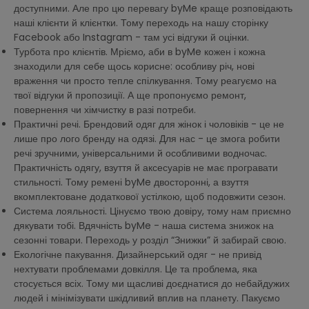
доступними. Але про цю перевагу byMe краще розповідають
наші клієнти й клієнтки. Тому переходь на нашу сторінку
Facebook або Instagram - там усі відгуки й оцінки.
Турбота про клієнтів. Мріємо, аби в byMe кожен і кожна
знаходили для себе щось корисне: особливу річ, нові
враження чи просто тепле спілкування. Тому реагуємо на
твої відгуки й пропозиції. А ще пропонуємо ремонт,
повернення чи хімчистку в разі потреби.
Практичні речі. Брендовий одяг для жінок і чоловіків - це не
лише про лого бренду на одязі. Для нас - це змога робити
речі зручними, універсальними й особливими водночас.
Практичність одягу, взуття й аксесуарів не має програвати
стильності. Тому ремені byMe двосторонні, а взуття
вкомплектоване додаткової устілкою, щоб подовжити сезон.
Система лояльності. Цінуємо твою довіру, тому нам приємно
дякувати тобі. Вдячність byMe - наша система знижок на
сезонні товари. Переходь у розділ “Знижки” й забирай свою.
Екологічне пакування. Дизайнерський одяг - не привід
нехтувати проблемами довкілля. Це та проблема, яка
стосується всіх. Тому ми щасливі доєднатися до небайдужих
людей і мінімізувати шкідливий вплив на планету. Пакуємо