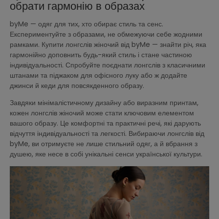
обрати гармонію в образах
byMe — одяг для тих, хто обирає стиль та сенс.
Експериментуйте з образами, не обмежуючи себе жодними
рамками. Купити лонгслів жіночий від byMe — знайти річ, яка
гармонійно доповнить будь-який стиль і стане частиною
індивідуальності. Спробуйте поєднати лонгслів з класичними
штанами та піджаком для офісного луку або ж додайте
джинси й кеди для повсякденного образу.
Завдяки мінімалістичному дизайну або виразним принтам,
кожен лонгслів жіночий може стати ключовим елементом
вашого образу. Це комфортні та практичні речі, які дарують
відчуття індивідуальності та легкості. Вибираючи лонгслів від
byMe, ви отримуєте не лише стильний одяг, а й вбрання з
душею, яке несе в собі унікальні сенси української культури.