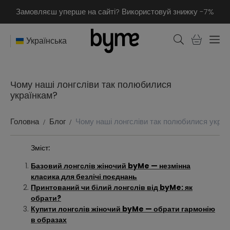
Замовляєш уперше на сайті? Використовуй знижку -7%
Українська
Чому наші лонгсліви так полюбилися
українкам?
Головна
Блог
Чому наші лонгсліви так полюбилися украї
Зміст:
Базовий лонгслів жіночий byMe — незмінна
класика для безлічі поєднань
Принтований чи білий лонгслів від byMe: як
обрати?
Купити лонгслів жіночий byMe — обрати гармонію
в образах