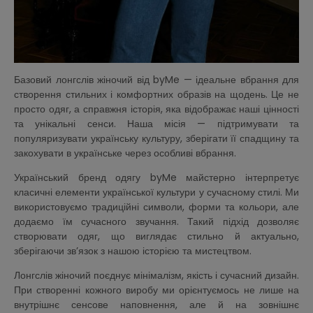
Базовий лонгслів жіночий від byMe — ідеальне вбрання для
створення стильних і комфортних образів на щодень. Це не
просто одяг, а справжня історія, яка відображає наші цінності
та унікальні сенси. Наша місія — підтримувати та
популяризувати українську культуру, зберігати її спадщину та
закохувати в українське через особливі вбрання.
Український бренд одягу byMe майстерно інтерпретує
класичні елементи української культури у сучасному стилі. Ми
використовуємо традиційні символи, форми та кольори, але
додаємо їм сучасного звучання. Такий підхід дозволяє
створювати одяг, що виглядає стильно й актуально,
зберігаючи зв’язок з нашою історією та мистецтвом.
Лонгслів жіночий поєднує мінімалізм, якість і сучасний дизайн.
При створенні кожного виробу ми орієнтуємось не лише на
внутрішнє сенсове наповнення, але й на зовнішнє