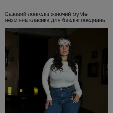
Базовий лонгслів жіночий byMe —
незмінна класика для безлічі поєднань