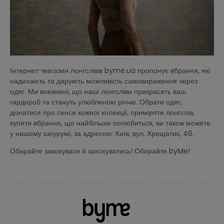
Інтернет-магазин лонгслівів byme.ua пропонує вбрання, які
надихають та дарують можливість самовираження через
одяг. Ми впевнені, що наші лонгсліви прикрасять ваш
гардероб та стануть улюбленою річчю. Обрати одяг,
дізнатися про сенси кожної колекції, приміряти лонгслів,
купити вбрання, що найбільше полюбиться, ви також можете
у нашому шоурумі, за адресою: Київ, вул. Хрещатик, 46.
Обирайте закохувати й закохуватись! Обирайте byMe!