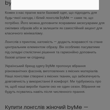
byMe: як обрати?
Кожен з нас прагне мати базовий одяг, що підходить для
будь-якої нагоди, і білий лонгслів byMe — саме те, що
потрібно. Його можна доповнити яскравими аксесуарами для
сміливих образів або ж залишити як самостійний акцент для
класичного мінімалізму.
Лонгслів з принтом, натомість — додасть яскравості та стане
центральним елементом образу. Він особливо пасуватиме
під складні стилістичні рішення та гармонійно доповнить
базові штани чи спідниці.
Український бренд одягу byMe пропонує вбрання
різноманітних фасонів, виготовлених з якісних матеріалів.
Наші лонгсліви створені з якісних тканин, що забезпечують
довговічність у використанні й комфорт. Ми турбуємось про
те, щоб наші вироби тішили око не один сезон. Вбрання не
будуть псуватись навіть після численного прання.
Купити лонгслів жіночий byMe —