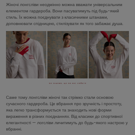
Жіночі лонгсліви неодмінно можна вважати універсальним
елементом гардероба. Вони пасуватимуть під будь-який
стиль. Їх можна поєднувати з класичними штанами,
доповнювати спідницею, стилізувати як того забажає душа.
Саме тому лонгсліви жіночі так стрімко стали основою
сучасного гардероба. Це вбрання про зручність і простоту,
яка легко трансформується та знаходить нові форми
вираження в різних поєднаннях. Від класики до спортивної
елегантності — логсліви личитимуть до будь-якого настрою у
вбранні.