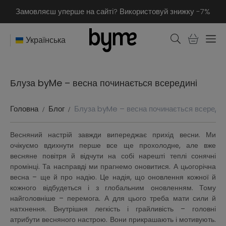
Замовляєш уперше на сайті? Використовуй знижку -7%
Українська
Блуза byMe – весна починається всередині
Головна
Блог
Блуза byMe – весна починається всередин
Весняний настрій завжди випереджає прихід весни. Ми
очікуємо вдихнути перше все ще прохолодне, але вже
весняне повітря й відчути на собі нарешті теплі сонячні
промінці. Та насправді ми прагнемо оновитися. А цьогорічна
весна – ще й про надію. Це надія, що оновлення кожної й
кожного відбудеться і з глобальним оновленням. Тому
найголовніше – перемога. А для цього треба мати сили й
натхнення. Внутрішня легкість і грайливість – головні
атрибути весняного настрою. Вони прикрашають і мотивують.