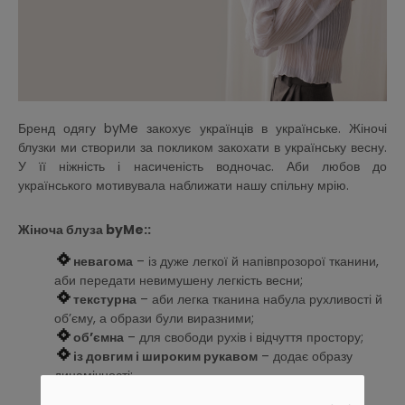
Бренд одягу byMe закохує українців в українське. Жіночі
блузки ми створили за покликом закохати в українську весну.
У її ніжність і насиченість водночас. Аби любов до
українського мотивувала наближати нашу спільну мрію.
Жіноча блуза byMe::
невагома
– із дуже легкої й напівпрозорої тканини,
аби передати невимушену легкість весни;
текстурна
– аби легка тканина набула рухливості й
об’єму, а образи були виразними;
об’ємна
– для свободи рухів і відчуття простору;
із довгим і широким рукавом
– додає образу
динамічності;
із біркою «з а к о х у в а т и»
– аби пам’ятати