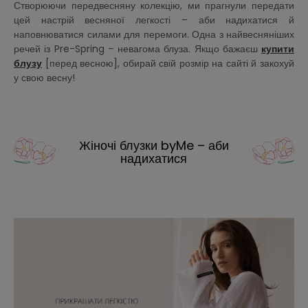
Створюючи передвесняну колекцію, ми прагнули передати
цей настрій весняної легкості – аби надихатися й
наповнюватися силами для перемоги. Одна з найвесняніших
речей із Pre-Spring – невагома блуза. Якщо бажаєш
купити
блузу
[перед весною], обирай свій розмір на сайті й закохуй
у свою весну!
Жіночі блузки byMe – аби
надихатися